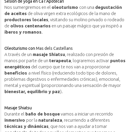
Sesión de yoga en Ca l’Apotecari
Nos sumergiremos en el
oleoturismo
con una
degustación
de aceites
de oliva virgen extra ecológicos de la mano de
productores locales
, visitando su molino privado o rodeado
de
olivos centenarios
en un paisaje mágico que ya inspiró a
íberos y romanos
.
Oleoturismo con
Mas dels Castellans
A través de un
masaje Shiatsu
, realizado con presión de
manos por parte de un
terapeuta
, lograremos activar
puntos
energéticos
del cuerpo que te nos van a proporcionar
beneficios
a nivel físico (reduciendo todo tipo de dolores,
problemas digestivos o enfermedades crónicas), emocional,
mental y espiritual (proporcionando una sensación de mayor
bienestar, equilibrio y paz
).
Masaje Shiatsu
Durante el
baño de bosque
vamos a iniciar un recorrido
inmersivo
por la
naturaleza
, recurriendo a diferentes
técnicas y dinámicas
, que nos van a ayudar a tomar