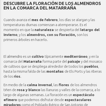
DESCUBRE LA FLORACIÓN DE LOS ALMENDROS
EN LA COMARCA DEL MATARRAÑA
Cuando avanza el
mes de febrero
, los días se alargan y las
temperaturas diurnas comienzan a atemperarse. Es el
momento en que la
naturaleza
se despierta del
letargo del
invierno
, y los
almendros, con su floración,
son los
primeros árboles en hacerlo.
El
almendro
es un
cultivo
típicamente
mediterráneo
, y en la
comarca del
Matarraña
forma parte del
paisaje
y del mosaico
de cultivos que se despliega alrededor de todos los
pueblos
,
hasta la misma falda de las
montañas
de Els Ports y las riberas
de los
ríos
.
En medio de la
calma invernal
, las
flores
de los almendros
tiñen de
rosa y blanco
las llanuras y valles de la comarca, a lo
largo de algunas semanas. La floración es un
espectáculo
efímero
que podemos disfrutar desde
espectaculares
miradores
como el Poblado Ibérico de San Antonio de