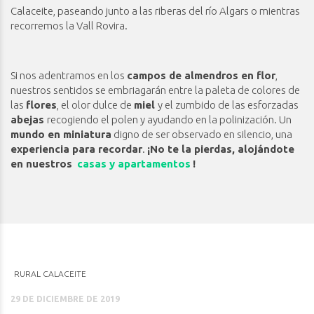
Calaceite, paseando junto a las riberas del río Algars o mientras
recorremos la Vall Rovira.
Si nos adentramos en los
campos de almendros en flor
,
nuestros sentidos se embriagarán entre la paleta de colores de
las
flores
, el olor dulce de
miel
y el zumbido de las esforzadas
abejas
recogiendo el polen y ayudando en la polinización. Un
mundo en miniatura
digno de ser observado en silencio, una
experiencia para recordar
.
¡No te la pierdas, alojándote
en nuestros
casas y apartamentos
!
RURAL CALACEITE
29 DE DICIEMBRE DE 2019