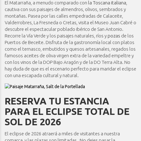
El Matarraña, a menudo comparado con
la Toscana italiana
,
cautiva con sus paisajes de almendros, olivos, sembrados y
montañas. Pasea por las calles empedradas de Calaceite,
Valderrobres, La Fresneda o Cretas, visita el Museo Juan Cabré o
descubre el espectacular poblado ibérico de San Antonio.
Recorre la Vía Verde y los paisajes naturales, ríos y
pozas
de los
Puertos de Beceite. Disfruta de la gastronomía local con platos
como el ternasco, embutidos y quesos artesanales, regados los
famosos aceites de oliva virgen extra de la variedad empeltre y
con los vinos de la DOP Bajo Aragón y de la DO Terra Alta. No
hay duda de que es el escenario perfecto para maridar el eclipse
con una escapada cultural y natural.
RESERVA TU ESTANCIA
PARA EL ECLIPSE TOTAL DE
SOL DE 2026
El eclipse de 2026 atraerá a miles de visitantes a nuestra
comarca, y las plazas son limitadas. ¡No dejes pasar la