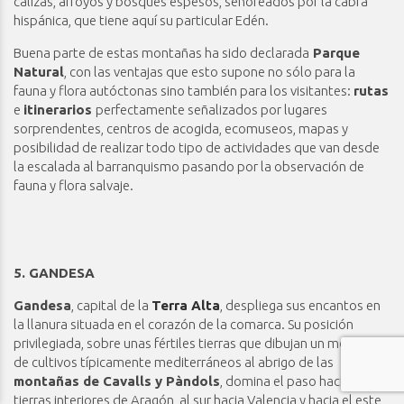
calizas, arroyos y bosques espesos, señoreados por la cabra
hispánica, que tiene aquí su particular Edén.
Buena parte de estas montañas ha sido declarada
Parque
Natural
, con las ventajas que esto supone no sólo para la
fauna y flora autóctonas sino también para los visitantes:
rutas
e
itinerarios
perfectamente señalizados por lugares
sorprendentes, centros de acogida, ecomuseos, mapas y
posibilidad de realizar todo tipo de actividades que van desde
la escalada al barranquismo pasando por la observación de
fauna y flora salvaje.
5. GANDESA
Gandesa
, capital de la
Terra Alta
, despliega sus encantos en
la llanura situada en el corazón de la comarca. Su posición
privilegiada, sobre unas fértiles tierras que dibujan un mosaico
de cultivos típicamente mediterráneos al abrigo de las
montañas de Cavalls y Pàndols
, domina el paso hacia las
tierras interiores de Aragón, al sur hacia Valencia y hacia el este