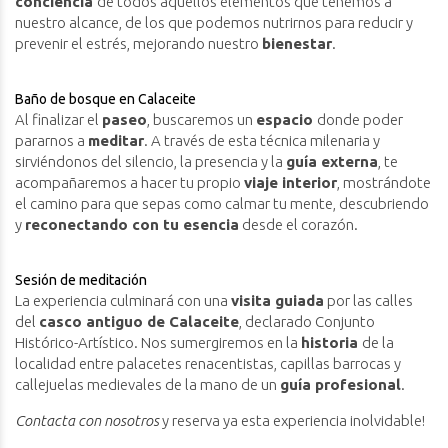
conciencia
de todos aquellos elementos que tenemos a
nuestro alcance, de los que podemos nutrirnos para reducir y
prevenir el estrés, mejorando nuestro
bienestar
.
Baño de bosque en Calaceite
Al finalizar el
paseo
, buscaremos un
espacio
donde poder
pararnos a
meditar
. A través de esta técnica milenaria y
sirviéndonos del silencio, la presencia y la
guía externa
, te
acompañaremos a hacer tu propio
viaje interior
, mostrándote
el camino para que sepas como calmar tu mente, descubriendo
y
reconectando con tu esencia
desde el corazón.
Sesión de meditación
La experiencia culminará con una
visita guiada
por las calles
del
casco antiguo de Calaceite
, declarado Conjunto
Histórico-Artístico. Nos sumergiremos en la
historia
de la
localidad entre palacetes renacentistas, capillas barrocas y
callejuelas medievales de la mano de un
guía profesional
.
Contacta con nosotros
y reserva ya esta experiencia inolvidable!