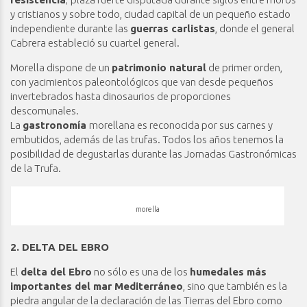
y cristianos y sobre todo, ciudad capital de un pequeño estado
independiente durante las
guerras carlistas
, donde el general
Cabrera estableció su cuartel general.
Morella dispone de un
patrimonio natural
de primer orden,
con yacimientos paleontológicos que van desde pequeños
invertebrados hasta dinosaurios de proporciones
descomunales.
La
gastronomía
morellana es reconocida por sus carnes y
embutidos, además de las trufas. Todos los años tenemos la
posibilidad de degustarlas durante las Jornadas Gastronómicas
de la Trufa.
morella
2. DELTA DEL EBRO
El
delta del Ebro
no sólo es una de los
humedales más
importantes del mar Mediterráneo
, sino que también es la
piedra angular de la declaración de las Tierras del Ebro como