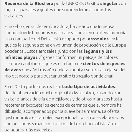
Reserva de la Biosfera
por la UNESCO. Un sitio
singular
con
lugares, paisajes y gentes que sorprenderán a todos los
visitantes.
El río Ebro, en su desembocadura, ha creado una inmensa
llanura donde humanos y naturaleza conviven en plena armonía.
Una gran parte del Delta está ocupado por
arrozales
, en la
que es la segunda zona en volumen de producción de la Europa
occidental. Estos arrozales, junto con las
lagunas y las
infinitas playas
vírgenes conforman un paisaje de colores
siempre cambiantes que es el refugio de
cientos de especies
de aves
que año tras año emigran aquí ya sea para alejarse del
frío del norte o para buscar un sitio tranquilo donde criar.
En el Delta podremos realizar
todo tipo de actividades
:
desde observación ornitológica (birdwatching), pasando por
visitar plantas de cría de mejillones y de otros mariscos hasta
recorrer en bicicleta los cientos de caminos que el hombre ha
dibujado, acompañados por la suave brisa marina. La oferta
gastronómica es también excepcional: los arroces elaborados
con pescados y mariscos frescos de todo tipo satisfarán los
paladares más exigentes.