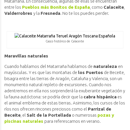
Matarraña. En consecuencia, algunas de ellas se encuentran
entre los
Pueblos más Bonitos de España
, como
Calaceite
,
Valderrobres
y la
Fresneda
. No te los puedes perder.
Casco histórico de Calaceite
Maravillas naturales
Cuando hablamos del Matarraña hablamos de
naturaleza
en
mayúsculas. Y es que las montañas de
los Puertos
de Beceite,
bisagra entre las tierras de Aragón, Cataluña y Valencia, son un
monumento natural repleto de excursiones. Cuando nos
adentremos en ella nos sorprenderá la exuberante vegetación y
la fauna autóctona: se podría decir que la
cabra hispánica
es
el animal emblema de estas tierras. Asimismo, los cursos de los
ríos nos ofrecen rincones preciosos como el
Parrizal de
Beceite
, el
Salt de la Portellada
o numerosas
pozas y
piscinas naturales
para referescarnos en verano.