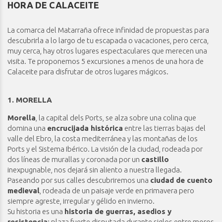
HORA DE CALACEITE
La comarca del Matarraña ofrece infinidad de propuestas para
descubrirla a lo largo de tu escapada o vacaciones, pero cerca,
muy cerca, hay otros lugares espectaculares que merecen una
visita. Te proponemos 5 excursiones a menos de una hora de
Calaceite para disfrutar de otros lugares mágicos.
1. MORELLA
Morella
, la capital dels Ports, se alza sobre una colina que
domina una
encrucijada histórica
entre las tierras bajas del
valle del Ebro, la costa mediterránea y las montañas de los
Ports y el Sistema Ibérico. La visión de la ciudad, rodeada por
dos líneas de murallas y coronada por un
castillo
inexpugnable, nos dejará sin aliento a nuestra llegada.
Paseando por sus calles descubriremos una
ciudad de cuento
medieval
, rodeada de un paisaje verde en primavera pero
siempre agreste, irregular y gélido en invierno.
Su historia es una
historia de guerras, asedios y
resistencia
; plaza fuerte disputada durante siglos entre moros