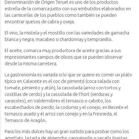
Denominación de Origen Teruel es uno de los productos
estrella de la comarca junto con sus embutidos elaborados en
las carnicerías de los pueblos como también se pueden
encontrar quesos de cabra y oveja.
El vino, la mistela y el mostillo con las variedades de garnacha
blanca y negra, macabeo o chardonnay y tempranillo.
El aceite, comarca muy productora de aceite gracias a sus
impresionantes campos de olivos que se pueden observar
desde la misma carretera.
La gastronomía es variada si lo que se quiere es comer un plato
típico en Calaceite es el coc de pimentó (coca salada con
tomate, pimiento y atún), la cassolada (arroz con tortos y
costillas de cerdo) y la cassolada de l’hort (verduras y
caracoles), en Valderrobres el ternasco o cabrito, los
escabechados de perdiz, la codorniz y el conejo, en Beceite el
ternasco asado y el arroz con conejo y en la Fresneda, el
Ternasco de Aragón.
Para los más dulces hay un gran surtido para probar como los
ametlats, la tarta de almendra, carquinyolis o secalls (pastas