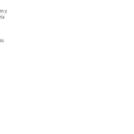
as y
ria
as