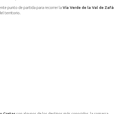
ente punto de partida para recorrer la
Vía Verde de la Val de Zafá
l territorio.
 y Cretas
son algunos de los destinos más conocidos, la comarca