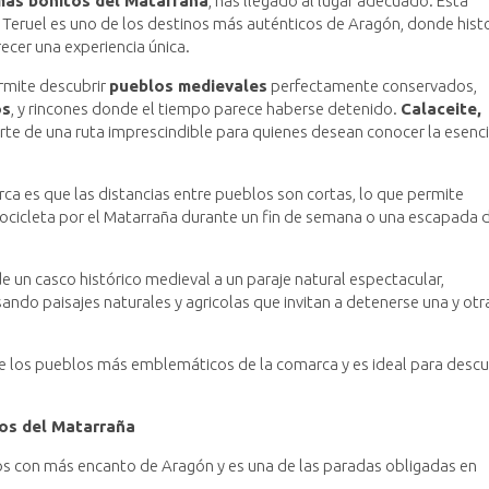
más bonitos del Matarraña
, has llegado al lugar adecuado. Esta
 Teruel es uno de los destinos más auténticos de Aragón, donde histo
ecer una experiencia única.
rmite descubrir
pueblos medievales
perfectamente conservados,
os
, y rincones donde el tiempo parece haberse detenido.
Calaceite,
te de una ruta imprescindible para quienes desean conocer la esenc
ca es que las distancias entre pueblos son cortas, lo que permite
tocicleta por el Matarraña durante un fin de semana o una escapada 
 un casco histórico medieval a un paraje natural espectacular,
sando paisajes naturales y agricolas que invitan a detenerse una y otr
e los pueblos más emblemáticos de la comarca y es ideal para descu
tos del Matarraña
os con más encanto de Aragón y es una de las paradas obligadas en