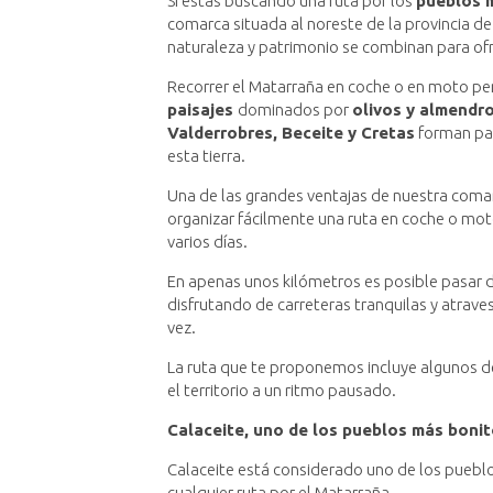
Si estás buscando una ruta por los
pueblos 
comarca situada al noreste de la provincia de
naturaleza y patrimonio se combinan para ofr
Recorrer el Matarraña en coche o en moto pe
paisajes
dominados por
olivos y almendr
Valderrobres, Beceite y Cretas
forman par
esta tierra.
Una de las grandes ventajas de nuestra comar
organizar fácilmente una ruta en coche o mo
varios días.
En apenas unos kilómetros es posible pasar de
disfrutando de carreteras tranquilas y atrave
vez.
La ruta que te proponemos incluye algunos d
el territorio a un ritmo pausado.
Calaceite, uno de los pueblos más boni
Calaceite está considerado uno de los puebl
cualquier ruta por el Matarraña.