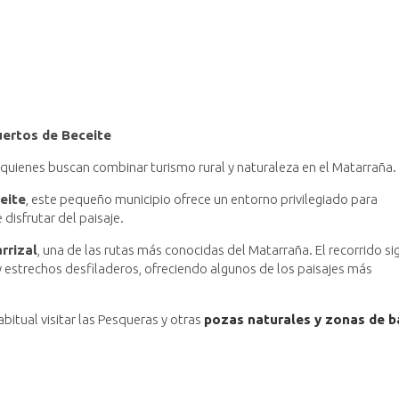
uertos de Beceite
 quienes buscan combinar turismo rural y naturaleza en el Matarraña.
eite
, este pequeño municipio ofrece un entorno privilegiado para
disfrutar del paisaje.
arrizal
, una de las rutas más conocidas del Matarraña. El recorrido si
 estrechos desfiladeros, ofreciendo algunos de los paisajes más
itual visitar las Pesqueras y otras
pozas naturales y zonas de 