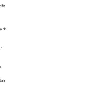
ria,
ia de
de
a
brir