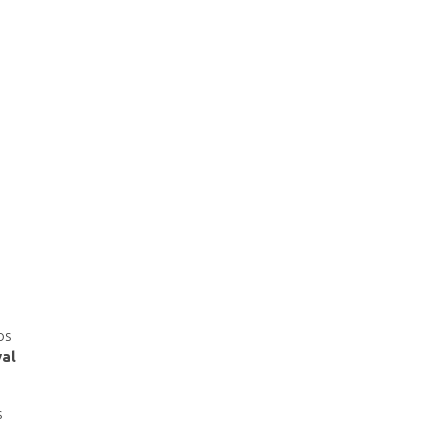
os
al
s