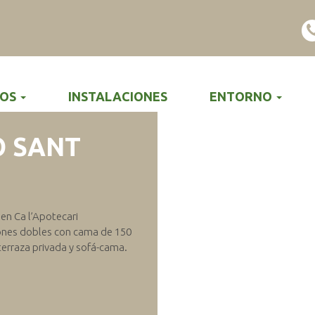
ENTOS
GRUPOS
PISOS D
TOS
INSTALACIONES
ENTORNO
 SANT
en Ca l’Apotecari
ones dobles con cama de 150
erraza privada y sofá-cama.