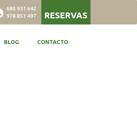
680 931 642
E ALQUILER
EMPRESAS
RESERVAS
978 851 497
BLOG
CONTACTO