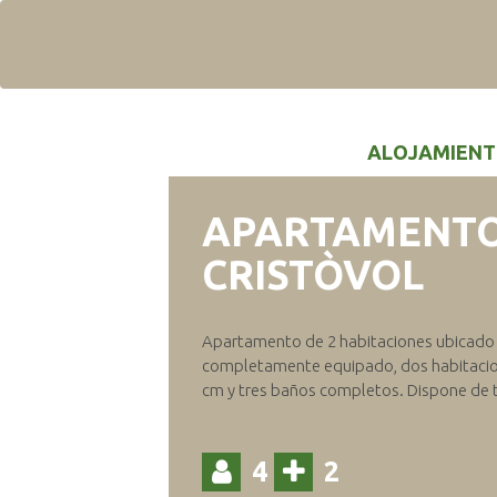
CASAS RURALES
APARTAM
ALOJAMIEN
APARTAMENTO
CRISTÒVOL
Apartamento de 2 habitaciones ubicado 
completamente equipado, dos habitaci
cm y tres baños completos. Dispone de t
4
2